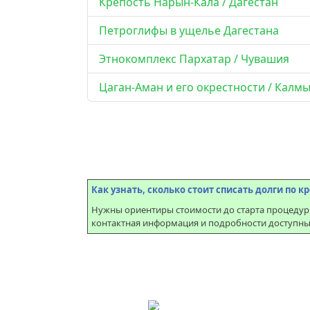
Крепость Нарын-Кала / Дагестан
Петроглифы в ущелье Дагестана
Этнокомплекс Пархатар / Чувашия
Цаган-Аман и его окрестности / Калм
Как узнать, сколько стоит списать долги по 
Нужны ориентиры стоимости до старта процедур
контактная информация и подробности доступны н