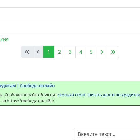
ыкия
1
2
3
4
5
кредитам | Свобода.онлайн
ы. Свобода.онлайн объяснит
сколько стоит списать долги по кредита
а https://свобода.онлайн/.
Поиск