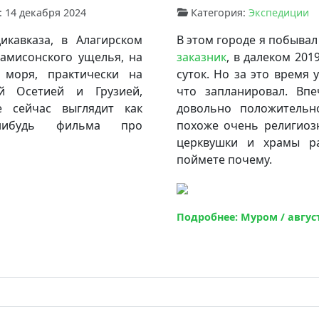
 14 декабря 2024
Категория:
Экспедиции
икавказа, в Алагирском
В этом городе я побывал
амисонского ущелья, на
заказник
, в далеком 201
моря, практически на
суток. Но за это время 
й Осетией и Грузией,
что запланировал. Вп
е сейчас выглядит как
довольно положительн
-нибудь фильма про
похоже очень религиоз
церквушки и храмы р
поймете почему.
Подробнее: Муром / август